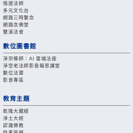
悟道法師
多元文化台
網路三時繫念
網路念佛堂
雙溪法會
數位圖書館
淨宗導師：AI 雲端法座
淨空老法師影音報恩講堂
數位法寶
影音專區
教育主題
乾隆大藏經
淨土大經
認識佛教
吃素是福