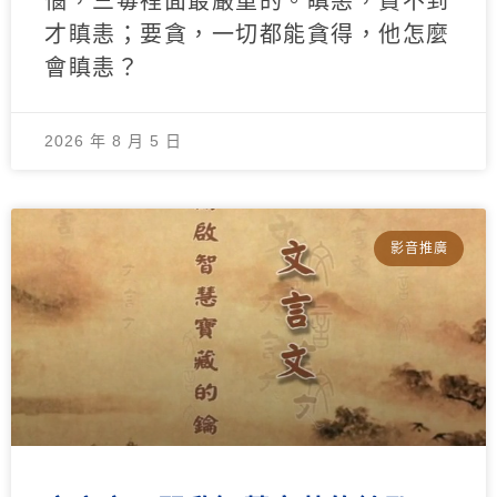
惱，三毒裡面最嚴重的。瞋恚，貪不到
才瞋恚；要貪，一切都能貪得，他怎麼
會瞋恚？
2026 年 8 月 5 日
影音推廣