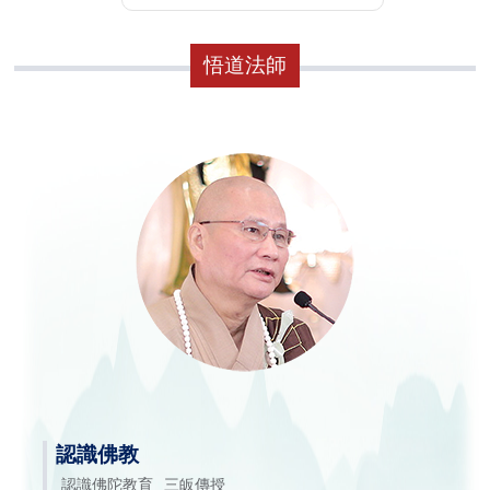
悟道法師
認識佛教
認識佛陀教育
三皈傳授