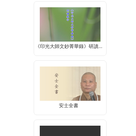
《印光大師文鈔菁華錄》研讀…
安士全書