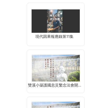
現代因果報應錄第11集
雙溪小築護國息災繫念法會開…