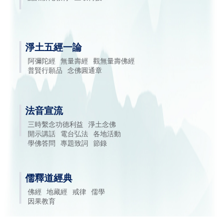
淨土五經一論
阿彌陀經
無量壽經
觀無量壽佛經
普賢行願品
念佛圓通章
法音宣流
三時繫念功德利益
淨土念佛
開示講話
電台弘法
各地活動
學佛答問
專題致詞
節錄
儒釋道經典
佛經
地藏經
戒律
儒學
因果教育