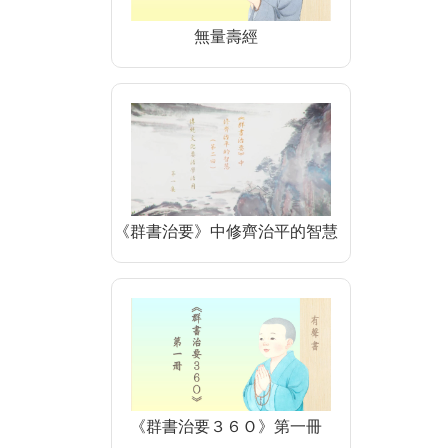
無量壽經
《群書治要》中修齊治平的智慧
《群書治要３６Ｏ》第一冊