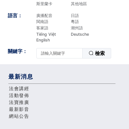
斯里蘭卡
其他地區
語言：
廣播配音
日語
閩南語
粵語
客家語
潮州語
Tiếng Việt
Deutsche
English
關鍵字：
檢索
最新消息
法會講經
活動發佈
法寶推廣
最新影音
網站公告