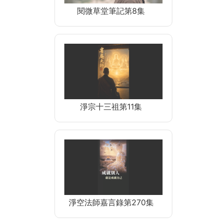
閱微草堂筆記第8集
淨宗十三祖第11集
淨空法師嘉言錄第270集