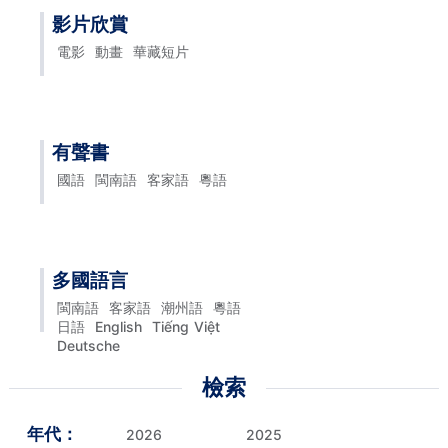
影片欣賞
電影
動畫
華藏短片
有聲書
國語
閩南語
客家語
粵語
多國語言
閩南語
客家語
潮州語
粵語
日語
English
Tiếng Việt
Deutsche
檢索
年代：
2026
2025