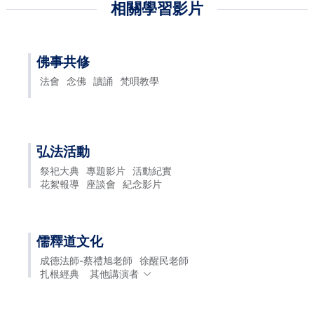
相關學習影片
佛事共修
法會
念佛
讀誦
梵唄教學
弘法活動
祭祀大典
專題影片
活動紀實
花絮報導
座談會
紀念影片
儒釋道文化
成德法師-蔡禮旭老師
徐醒民老師
扎根經典
其他講演者