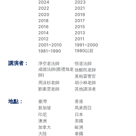
2024
2023
2022
2021
2020
2019
2018
2017
2016
2015
2014
2013
2012
2011
2001~2010
1991~2000
1980以前
1981~1990
講演者：
淨空老法師
悟道法師
成德法師(蔡禮旭老
徐醒民老師
師)
黃柏霖警官
周泳杉老師
胡小林老師
劉素雲老師
其他講演者
地點：
臺灣
香港
新加坡
馬來西亞
印尼
日本
澳洲
美國
加拿大
歐洲
大陸
泰國