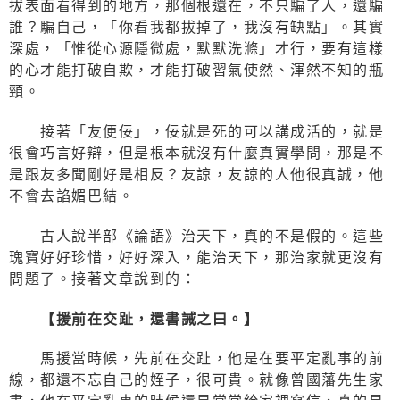
拔表面看得到的地方，那個根還在，不只騙了人，還騙
誰？騙自己，「你看我都拔掉了，我沒有缺點」。其實
深處，「惟從心源隱微處，默默洗滌」才行，要有這樣
的心才能打破自欺，才能打破習氣使然、渾然不知的瓶
頸。
接著「友便佞」，佞就是死的可以講成活的，就是
很會巧言好辯，但是根本就沒有什麼真實學問，那是不
是跟友多聞剛好是相反？友諒，友諒的人他很真誠，他
不會去諂媚巴結。
古人說半部《論語》治天下，真的不是假的。這些
瑰寶好好珍惜，好好深入，能治天下，那治家就更沒有
問題了。接著文章說到的：
【援前在交趾，還書誡之曰。】
馬援當時候，先前在交趾，他是在要平定亂事的前
線，都還不忘自己的姪子，很可貴。就像曾國藩先生家