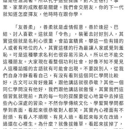
還是在滋潤著。所以孔子這些提醒，對人生德行、事
業、家業的成敗都是關鍵。我們會交朋友，你的下一代
就知道怎麼擇友，他時時在跟你學。
「友善柔」，善柔就是虛情假意，善於逢迎、巴
結、討人喜歡。這就是「令色」，裝著去討好別人，其
實這個就是名利心很重，會諂富驕貧，攀這一些有錢的
人或者有地位的人，其實這樣的行為最讓人家感覺到羞
恥。可是這種攀求名利也很容易污染人。所以也不能交
這種朋友。大家現在看整個功利社會，好像不知不覺見
人這種諂媚的言語就有可能會出現。不要說別人，從我
們自身冷靜看看自己，有沒有看到這個同仁學問比較
好，古文可以背好幾篇，跟他講話就很恭敬？其他一個
同仁學問沒有他好，我們跟他講話就傲慢，其實我們這
個習氣就現前。真的每一句的提醒要從心地當中去掉這
些內心深處的習染。不然你學傳統文化、學聖賢學問都
學到表面，看起來很恭敬對人都笑，其實內心裡面有不
耐煩、有看人不順眼、有見人過。看起來每天在改過，
過還在心裡生。為什麼？就像拔雜草，看起來拔掉了，