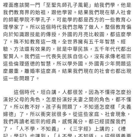
裡面應該開一門「至聖先師孔子風範」給我們學，他是
我們教育界的始祖，跟他學習。結果我們現在華人社會
的師範學院不學孔子，可能學的都是西方的一些教育心
理學家了。所以這個時代我們忽略了做人，整個教育偏
向於知識跟技能的傳授，外國的月亮比較圓，都這麼學
了。殊不知教育這一塊，全世界擁有五千年智慧、經
驗、方法還有效果的，就是中華民族，五千年代代都出
聖賢人。我們這一代喪失民族自信心，沒有承傳老祖宗
這些倫理道德的智慧，所以學外國。外國青少年問題這
麼嚴重，離婚率這麼高，結果我們現在的社會也都出現
這一些問題了。
這個時代，坦白講，人都很苦，因為不懂得怎麼扮
演好父母的角色，怎麼扮演好夫妻之間的角色，都不懂
了。所以教不好，孩子有問題了，不知道怎麼樣「夫義
婦德」了，所以衝突就很多。從這些家庭、社會現象，
我們再讀老祖宗的經典，感慨萬分。都已經提醒我們
了，「人不學，不知義」，《三字經》上講的；《禮
記．學記》也講到，「人不學，不知道」。這個道義要