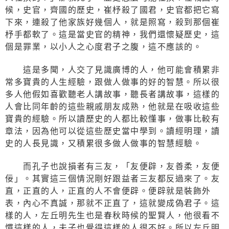
候，史官，齊國的歷史，崔杼殺了國君，史官都把它寫
下來，連殺了他家族好幾個人，就是照寫，殺到那個崔
杼手都軟了。這是當史官的精神，我們還懷疑歷史，這
個是罪業，以小人之心度君子之腹，這不應該的。
這是多聞，人交了見識廣博的人，他可能會積累非
常多寶貴的人生經驗，跟做人做事的好的智慧。所以很
多人他假如喜歡聽老人講故事，聽長者講故事，這樣的
人會比同年齡的這些親戚朋友成熟，他就是在吸收這些
寶貴的經驗。所以讀歷史的人都比較懂事，做事比較有
章法，因為他可以從這些歷史當中學到。讀經明理，讀
史的人長見識，又積累很多做人做事的智慧經驗。
而孔子也說損者有三友，「友便辟，友善柔，友便
佞」。其實這三個情況剛好跟益者三友都反過來了。友
直，正直的人，正直的人不會便辟。便辟就是裝飾外
表，內心不真誠，那就不正直了，這就變成偽君子。這
樣的人，左丘明先生也是春秋時候的聖賢人，他很看不
慣這樣的人，夫子也覺得這樣的人很不好。所以左丘明