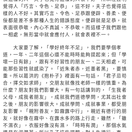
覺得人「巧言、令色、足恭」，這不好，夫子也覺得這
樣的人不好。其實巧言、令色、足恭跟便辟、善柔、便
佞都是差不多那種人生的錯誤態度。便辟就是足恭，就
表面很恭敬，內心不真誠、不恭敬。而這樣子我們跟他
一相處，無形當中就會應付人，就會表裡不一。
大家要了解，「學好終年不足」，我們要學個孝
道，一年、二年這個心還不能時時能夠提起來；但「學
壞一日有餘」，跟有不好習性的朋友一、二天相處，可
能那些習性就感染了。「近朱者赤，近墨者黑」，要慎
重。所以葛洪的《抱朴子》裡面有一句話，「君子忌苟
合，擇交如求師」，交朋友就像找老師一樣的慎重。為
什麼？朋友對我們影響大。有一句話講到的，「生我者
父母，成我者朋友」，成就我們道德學問，尤其出社會
之後，朋友的影響很大。成就學問、成就事業，都受朋
友影響。「親附善友，如霧露中行」，親近有德行的朋
友，就好像在霧中、在露水多的路上行走，雖然，「雖
不濕衣」，衣服好像沒有濕，「時時有潤」，那個水氣