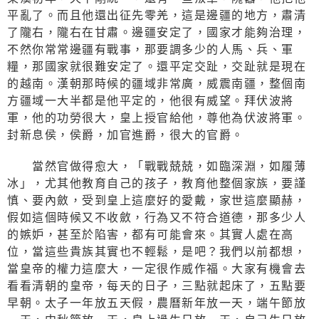
平亂了。而且他還出征先零羌，這是邊疆的地方，肅清
了隴右，隴右在甘肅。邊疆安定了，國家才能夠治理，
不然你常常邊疆有戰事，那要調多少的人馬、兵、軍
糧，那國家就很難安定了。還平定交趾，交趾就是現在
的越南。漢朝那時候的疆域非常廣，威震南疆，整個南
方疆域一大半都是他平定的，他很有威望。拜伏波將
軍，他的功勞很大，皇上授官給他，尊他為伏波將軍。
封新息侯，侯爵，加官進爵，很大的官爵。
當然官做得愈大，「戰戰兢兢，如臨深淵，如履薄
冰」，尤其他教育自己的孩子，教育他整個家族，要謹
慎、要內斂，受到皇上這麼好的愛戴，家世這麼顯赫，
假如這個時候又不收斂，行為又不符合道德，那多少人
的嫉妒，甚至於陷害，都有可能會來。其實人處在高
位，當這些貴族其實也不輕鬆，是吧？我們以前都想，
當皇帝的權力這麼大，一定很作威作福。大家有機會去
看看清朝的皇帝，每天的日子，三點就起床了，五點要
早朝。太子一年放五天假，農曆新年放一天，端午節放