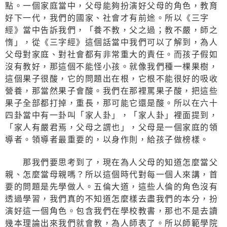
點。一個家庭當中，父母能夠扮演好父母的角色，教育
好下一代，我們的國家、社會才有前途。所以《三字
經》當中告訴我們，「養不教，父之過；教不嚴，師之
惰」，從《三字經》這個話當中我們可以了解到，為人
父母對家庭、對社會都有非常重大的責任。而孩子假如
沒有教好，那這個不能怪小孩。就像我們種一棵果樹，
這個果子很酸，它的問題出在根，它根不能很好的吸收
營養，那當然果子會酸。我們在那裡罵果子酸，把這些
果子全部都打掉，重長，那可能它還是酸。所以在六十
四卦當中有一卦叫「家人卦」，「家人卦」裡面提到，
「家人有嚴君焉，父母之謂也」，父母是一個家庭的領
導者。領導者最重要的，以身作則，給孩子做榜樣。
那我們要思考到了，現在為人父母的知道怎麼當父
親、怎麼當母親嗎？所以這個時代對每一個人來講，首
要的問題是先學做人。五倫大道，這些人倫的角色沒有
透過學習，我們真的不知道怎麼樣去盡我們的本分，扮
演好這一個角色。包含我們在學校教書，那也不是去讀
幾本理論出來我們就會教，為人師表了。所以師範學院