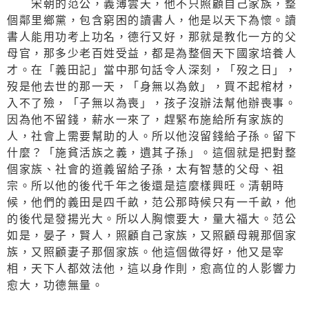
宋朝的范公，義薄雲天，他不只照顧自己家族，整
個鄰里鄉黨，包含窮困的讀書人，他是以天下為懷。讀
書人能用功考上功名，德行又好，那就是教化一方的父
母官，那多少老百姓受益，都是為整個天下國家培養人
才。在「義田記」當中那句話令人深刻，「歿之日」，
歿是他去世的那一天，「身無以為斂」，買不起棺材，
入不了殮，「子無以為喪」，孩子沒辦法幫他辦喪事。
因為他不留錢，薪水一來了，趕緊布施給所有家族的
人，社會上需要幫助的人。所以他沒留錢給子孫。留下
什麼？「施貧活族之義，遺其子孫」。這個就是把對整
個家族、社會的道義留給子孫，太有智慧的父母、祖
宗。所以他的後代千年之後還是這麼樣興旺。清朝時
候，他們的義田是四千畝，范公那時候只有一千畝，他
的後代是發揚光大。所以人胸懷要大，量大福大。范公
如是，晏子，賢人，照顧自己家族，又照顧母親那個家
族，又照顧妻子那個家族。他這個做得好，他又是宰
相，天下人都效法他，這以身作則，愈高位的人影響力
愈大，功德無量。