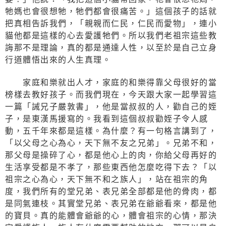
牠媽也會很想牠，牠們都會很痛苦。」這個孩子的話就
把真相告訴我們，「親親而仁民，仁民而愛物」，連小
貓他都是這樣的心去愛護牠們。所以我們老祖宗這些教
誨那不是理論，真的都是通達人性，以至於是自己立身
行道體悟出來的人生真理。
家庭和樂就出人才，家庭的和樂得靠父母很好的當
榜樣去教好孩子。而我們現在，今天跟大家一起學習這
一篇「誡兄子嚴敦書」，他是當叔叔的人，勸自己的姪
子，是東漢馬援寫的。我看到這個叔叔勸姪子令人感
動，五千年來都是這樣。為什麼？有一句格言講到了，
「以父母之心為心，天下無不友之兄弟」。兄弟不和，
那父母是操碎了心，都是他心上的肉，你給父母再好的
生活享受都是不孝了，那些東西他怎麼吃得下去？「以
祖宗之心為心，天下無不和之族人」，站在祖宗的角
度，我們所有的堂兄弟、表兄弟全部都是他的骨肉，都
是同氣連枝。其實堂兄弟、表兄弟在爺爺看來，都是他
的寶貝。真的能體會爺爺的心，體會祖宗的心情，那決