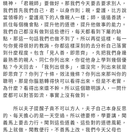
精神，「君親師」要做好。那我們今天要去要求別人，
我們首先我們自己，君，以身作則；親，愛護，比方說
當領導的，愛護底下的人像親人一樣；師，循循善誘，
抓住每個機會點，提升他的道德，提升他做事的能力。
我們自己都沒有做到這些德行，每天都看到下屬的缺
點，那這一句話我們也做不到了。所以再從這樣，每一
句你覺得很好的教誨，你都這樣深刻的去分析自己落實
到什麼程度。包含「見人善，即思齊」，先把我們身邊
最熟悉的親人、同仁你列出來，你從他身上學到幾個優
點？今天回去，「我列出很多」，還沒完，列出來就是
即思齊了？你列了十條，效法幾條？你列出來那叫你的
聰明，那是你腦筋轉得快可以看得出來。但是不老實，
為什麼？看得出來還不幹。所以這個聰明誤人，一問什
麼都可以對答如流，事實上沒有做到。
所以夫子提醒子貢不可以方人，夫子自己本身反思
的、每天擔心的是一天空過。所以德要修，學要講，聞
義馬上要去力行。聞到這些道義、這些對的道德風範，
馬上就做，聞教便行，不善馬上改。我們今天父母也