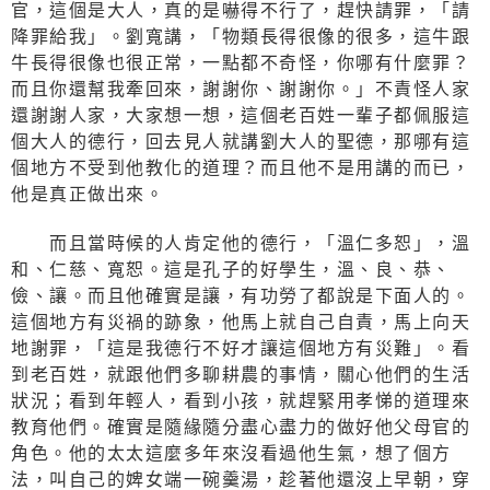
官，這個是大人，真的是嚇得不行了，趕快請罪，「請
降罪給我」。劉寬講，「物類長得很像的很多，這牛跟
牛長得很像也很正常，一點都不奇怪，你哪有什麼罪？
而且你還幫我牽回來，謝謝你、謝謝你。」不責怪人家
還謝謝人家，大家想一想，這個老百姓一輩子都佩服這
個大人的德行，回去見人就講劉大人的聖德，那哪有這
個地方不受到他教化的道理？而且他不是用講的而已，
他是真正做出來。
而且當時候的人肯定他的德行，「溫仁多恕」，溫
和、仁慈、寬恕。這是孔子的好學生，溫、良、恭、
儉、讓。而且他確實是讓，有功勞了都說是下面人的。
這個地方有災禍的跡象，他馬上就自己自責，馬上向天
地謝罪，「這是我德行不好才讓這個地方有災難」。看
到老百姓，就跟他們多聊耕農的事情，關心他們的生活
狀況；看到年輕人，看到小孩，就趕緊用孝悌的道理來
教育他們。確實是隨緣隨分盡心盡力的做好他父母官的
角色。他的太太這麼多年來沒看過他生氣，想了個方
法，叫自己的婢女端一碗羹湯，趁著他還沒上早朝，穿