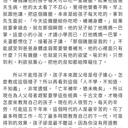
怕，賺錢讓他的孩子每天可以吃一隻雞腿。結果他這幾
天生病，他的太太看了不忍心，覺得他營養不夠，早上
就跟他講，把這個雞腿，本來是給孩子每天吃的，拿到
先生面前，「今天這雞腿給你吃吧，補補身體。」結果
就要拿過去，就在那個瞬間，他的兒子給了他媽媽一巴
掌。這麼小的小孩，才讀小學而已，打他媽媽一巴掌。
夫妻都愣住了，接著孩子講，「那個雞腿是我的！」不
能感受到爸爸身體虛弱需要營養補充，他的心裡面只有
什麼？只有雞腿，也就是只有他的欲望。喻於利，只想
到利，利欲就薰心，把他的良知都給障礙住了。
所以不能怪孩子，孩子本來跟父母是母子連心，怎
麼教成這個樣子？所以再看到這個「人不學，不知道、
不知義」，非常遺憾。「亡羊補牢，猶未晚矣」，所以
現在為人父母者趕緊要學這些經典、千古文章，才曉得
怎麼來教育自己的孩子。現在的人很努力，每天的辛
勞，可能這五千年來，這個時代的人是最辛苦的。花了
最多時間工作，花了最多時間教育自己的下一代，可是
得到的效果，孩子卻是最不聽話。因為你沒有用道教