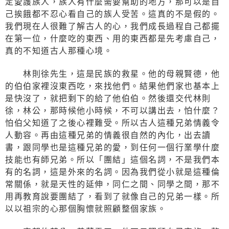
定愛護族人，族人有什麼需要幫助的地方，那可以是自
己挨餓都不忍心看自己的族人受苦。這真的不是假的。
我們現在人很難了解古人的心，我們成長過程自己都擺
在第一位，什麼吃的東西、用的東西都是先考慮自己，
真的不知道古人那種心境。
林則徐先生，這是民族的救星。他的母親賢德，他
的伯伯家裡沒東西吃，來找他們。結果他們家也基本上
是快沒了，就把剩下的給了他伯伯。然後還交代林則
徐，林公，那時候他小時候，不可以講出去，怕什麼？
怕伯父知道了之後心裡難受。所以古人這種兄弟情義令
人動容。再由這種兄弟的情義很自然的內化，出去讀
書，跟同學也是這種兄弟的愛，到任何一個行業學什麼
技能也有師兄弟。所以「團結」這個名詞，不是我們本
有的名詞，這是外來的名詞。因為我們從小就是這種倫
常關係，就是天性的延伸，同仁之間、同學之間，那不
用再教育說要團結了，看到了就像自己的兄弟一樣。所
以以祖宗的心那個胸懷就照顧整個家族。