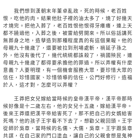
我們想到漢朝末年董卓亂政，死的時候，老百姓
恨，吃他的肉。結果他肚子裡的油太多了，燒了好幾天
才燒完。把他入葬了，老百姓恨他恨得牙癢癢，連上天
都不饒過他，入葬之後，被雷給劈開來。所以俗話講死
無葬身之地，造孽造到那種程度真的有這個果報。他的
母親九十幾歲了，還要被拉到刑場處斬，禍延子孫之
外，他沒有後代了，幾代統統都誅殺了，禍國殃民，連
母親九十幾歲了都得要承擔他的罪過。所以弄權有什麼
意義？人要明理，有一個機會服務大眾，要珍惜大眾的
信任，珍惜國家、珍惜領導的信任，公門好修行，造福
於人，這才對，怎麼可以弄權？
王莽把女兒嫁給當時候的皇帝漢平帝，漢平帝那時
候好像是十二歲左右，他的女兒十五歲，嫁給漢平帝。
後來王莽還把漢平帝給害死了，那不把自己的女婿給害
死嗎？他的孩子王宇看不下去了，想勸父親回頭。王宇
從師於吳章，當時候的名儒、大儒，吳章。王宇跟吳章
共謀，在自己家的門口塗血，讓自己的父親會想是鬼神