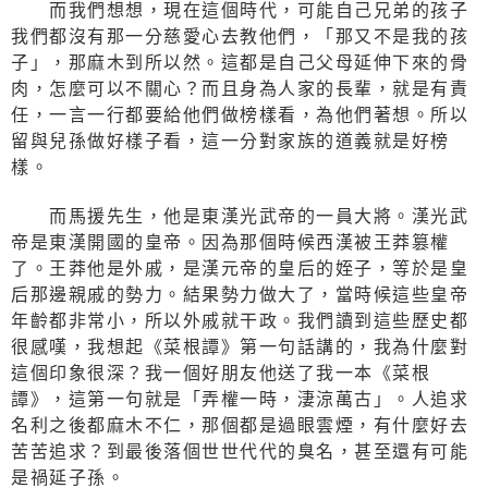
而我們想想，現在這個時代，可能自己兄弟的孩子
我們都沒有那一分慈愛心去教他們，「那又不是我的孩
子」，那麻木到所以然。這都是自己父母延伸下來的骨
肉，怎麼可以不關心？而且身為人家的長輩，就是有責
任，一言一行都要給他們做榜樣看，為他們著想。所以
留與兒孫做好樣子看，這一分對家族的道義就是好榜
樣。
而馬援先生，他是東漢光武帝的一員大將。漢光武
帝是東漢開國的皇帝。因為那個時候西漢被王莽篡權
了。王莽他是外戚，是漢元帝的皇后的姪子，等於是皇
后那邊親戚的勢力。結果勢力做大了，當時候這些皇帝
年齡都非常小，所以外戚就干政。我們讀到這些歷史都
很感嘆，我想起《菜根譚》第一句話講的，我為什麼對
這個印象很深？我一個好朋友他送了我一本《菜根
譚》，這第一句就是「弄權一時，淒涼萬古」。人追求
名利之後都麻木不仁，那個都是過眼雲煙，有什麼好去
苦苦追求？到最後落個世世代代的臭名，甚至還有可能
是禍延子孫。