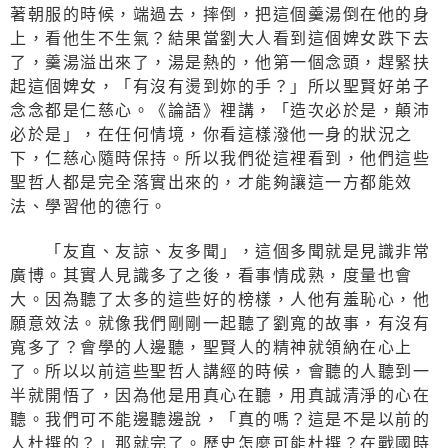
著朝服的時候，端過去，摔倒，把這個羹湯倒在他的身
上，看他生不生氣？結果當劉大人看到這個婢女跌下去
了，羹湯溢出來了，湯是熱的，他第一個念頭，趕緊扶
起這個婢女，「有沒有燙到妳的手？」所以聖賢好弟子
念念都是仁慈心。《論語》裡講，「造次必於是，顛沛
必於是」，在任何情境，你看這樣潑他一身的狀況之
下，仁慈心隨時保持。所以我們從這裡看到，他們這些
聖哲人都是完全落實出來的，才能夠讓這一方都能效
法、學習他的德行。
「友直、友諒、友多聞」，這個多聞就是見識非常
廣博。其實人見識多了之後，看事情成熟，度量也會
大。因為聽了太多的這些好的榜樣，人他有羞恥心，他
願意效法。就像我們剛剛一起聽了劉寬的故事，有沒有
寬多了？會學的人邊聽，聖賢人的精神就領納在心上
了。所以以前這些聖哲人講經的時候，會聽的人聽到一
半就開悟了，因為他是用真心在聽，用真誠清淨的心在
聽。我們可不能邊聽邊說，「真的嗎？這是不是以前的
人杜撰的？」那就完了。歷史怎麼可能杜撰？在戰國時