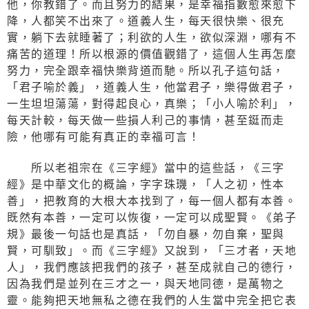
他，你教錯了。而且努力的結果，是幸福指數愈來愈下
降，人都笑不出來了。道義人生，每天很快樂、很充
實，躺下去就睡著了；利欲的人生，欲似深淵，哪有不
痛苦的道理！所以根源的價值觀錯了，這個人生再怎麼
努力，完全跟幸福快樂背道而馳。所以孔子這句話，
「君子喻於義」，道義人生，他當君子，樂得做君子，
一生坦坦蕩蕩，對得起良心，真樂；「小人喻於利」，
每天計較，每天做一些損人利己的事情，甚至鋌而走
險，他哪有可能有真正的幸福可言！
所以老祖宗在《三字經》當中的這些話，《三字
經》是中華文化的概論，字字珠璣，「人之初，性本
善」，把教育的大根大本找到了，每一個人都有本善。
既然有本善，一定可以恢復，一定可以成聖賢。《弟子
規》最後一句話也是真話，「勿自暴，勿自棄，聖與
賢，可馴致」。而《三字經》又說到，「三才者，天地
人」，我們應該把我們的孩子，甚至成就自己的德行，
因為我們是並列在三才之一，與天地同德，是萬物之
靈。能夠把天地無私之德在我們的人生當中完全把它表