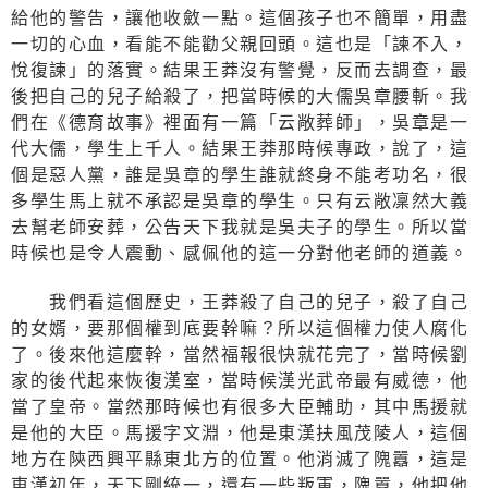
給他的警告，讓他收斂一點。這個孩子也不簡單，用盡
一切的心血，看能不能勸父親回頭。這也是「諫不入，
悅復諫」的落實。結果王莽沒有警覺，反而去調查，最
後把自己的兒子給殺了，把當時候的大儒吳章腰斬。我
們在《德育故事》裡面有一篇「云敞葬師」，吳章是一
代大儒，學生上千人。結果王莽那時候專政，說了，這
個是惡人黨，誰是吳章的學生誰就終身不能考功名，很
多學生馬上就不承認是吳章的學生。只有云敞凜然大義
去幫老師安葬，公告天下我就是吳夫子的學生。所以當
時候也是令人震動、感佩他的這一分對他老師的道義。
我們看這個歷史，王莽殺了自己的兒子，殺了自己
的女婿，要那個權到底要幹嘛？所以這個權力使人腐化
了。後來他這麼幹，當然福報很快就花完了，當時候劉
家的後代起來恢復漢室，當時候漢光武帝最有威德，他
當了皇帝。當然那時候也有很多大臣輔助，其中馬援就
是他的大臣。馬援字文淵，他是東漢扶風茂陵人，這個
地方在陝西興平縣東北方的位置。他消滅了隗囂，這是
東漢初年，天下剛統一，還有一些叛軍，隗囂，他把他