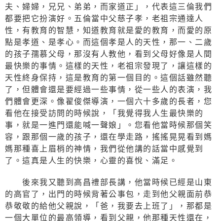
夫、婦婦，兄兄、弟弟，而家道正」，代表這三倫我們
都要把它扮演好。五倫當中父慈子孝，老祖宗通達人
性，有教育的智慧，知道教育就是愛的教育，而愛的原
點是孝道、是孝心。而這個孝是人的天性，那一、二歲
的孩子孺慕父母，那沒有人教他，看到父母好像是人間
最快樂的事情。這樣的天性，老祖宗發現了，讓這樣的
天性終身保持，這是教育的第一個目的。這個話雖然聽
了，但體會還是要經過一些事情，從一些人的表演，我
們體會更深。像翟俊傑導演，一個六十多歲的長者，您
看他在接受訪問的時候說，「我覺得我人生最快樂的
事，就是一進門還能喊一聲娘」。您看他當時候那個笑
容，跟那個一歲的孩子，還在學走路，搖搖晃晃看到媽
媽那種喜上眉梢的神情，我們從他講的話當中感覺到
了。這真是人生的快樂，心靈的喜悅、滿足。
後來我又聽到高昌禮部長講，他當時候已經是山東
的高官了，出門的時候背著公事包，走到他父親面前恭
恭敬敬的給他父親說，「爸，我要去上班了」，那都是
一個大單位的最高領導，看到父親，他那種天性還在，