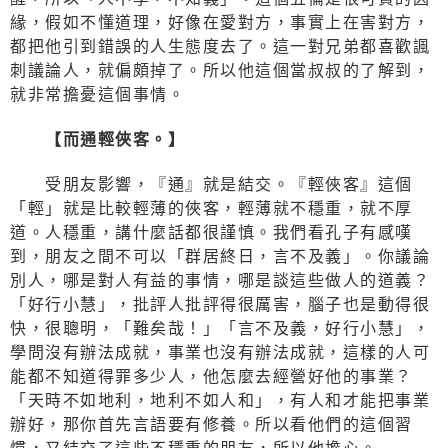
緣，假如不懂道理，好像在愛對方，事實上在害對方，
都把他引到錯誤的人生態度去了。這一對兄弟都喜歡諷
刺議論人，就偏頗掉了。所以他這個當叔叔的了解到，
就非常擔憂這個事情。
【而通輕俠客。】
受朋友影響，『通』就是結交。『輕俠客』這個
「輕」就是比較輕薄的俠客，輕薄就不穩重，就不厚
道。人穩重，講什麼話都很謹慎。我們看孔子有感嘆
到，朋友之間不可以「群居終日，言不及義」。你議論
別人，哪是對人有益的事情，哪是談這些做人的道義？
「好行小慧」，批評人批評得很厲害，腦子也是動得很
快，很聰明，「難矣哉！」「言不及義，好行小慧」，
學問沒有辦法成就，事業也沒有辦法成就，這樣的人可
能都不知道得罪多少人，他怎麼去經營好他的事業？
「天時不如地利，地利不如人和」，有人和才能把事業
辦好，那你首先言語要有修養。所以看他們的這個習