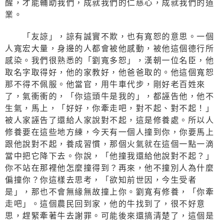
醒，才能輔助我們，成就我們的仁慈心，成就我們的道
業。
「友諒」，諒有誠實不欺，也有寬恕的意思。一個
人寬宏大量，身邊的人都會被他感動，被他這個德行所
感染。我們很熟悉的「劉寬多恕」，漢朝一位名臣，他
取名字取得好，他的家教好，他爸爸取的。他這個寬恕
那不得不佩服。他當官，用牛車代步，剛好老百姓來
了，氣衝衝的，「你這頭牛是我的」，都誣告他，他不
生氣，馬上，「好好，你牽走吧，對不起、對不起！」
被人家誣告了還給人家說對不起，這是修養處。所以人
修養要在這些地方練，今天有一個人撞到你，你要馬上
跟他說對不起，養成習慣，那個火氣就在這個一點一滴
當中把它降下去。你說，「他撞我還給他說對不起？」
你不站在那裡他怎麼撞得到？再來，他不撞別人為什麼
偏撞你？你這樣去思考，「欲知前世因，今生受者
是」，那也不會無緣無故撞上你。劉寬有修養，「你牽
走吧」。這個農民回到家，他的牛找到了，很不好意
思，趕緊牽著牛去謝罪。可能後來還搞清楚了，這個是