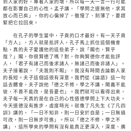
到人家的好，專看人家的壞，所以每一天一言一行可能
都在影響自己的心性。孟子講，「學問之道無他，求其
放心而已矣」，你的心偏掉了，傲慢了、刻薄了，要趕
緊把它拉回來。
在孔子的學生當中，子貢的口才最好。有一天子貢
「方人」，方人就是批評人，孔子馬上抓住這個機會
點，真的夫子愛護他的這些弟子，說「賜也，賢乎
哉？」賜，你很賢德了嗎？對，你夠賢德你才能批評
人，「君子有諸己而後求諸人，無諸己而後非諸人」。
夫子接著說，「夫我則不暇」，我沒有時間去論斷人家
的長短。夫子這個話很有深意。我們從《論語》這一句
話去體會，夫子說他「德之不修，學之不講，聞義不能
徙，不善不能改，是吾憂也」。我們就可以看得出來，
夫子每一天真的是在自己的心性道德學問上下大功夫。
今天道德沒有進步，虛度時光。就像了凡先生《了凡四
訓》講的，「一日不知非，則一日安於自是；一日無過
可改，則一日無步可進」。所以「德之不修，學之不
講」，這所學來的學問有沒有能真正更深入，深度、廣