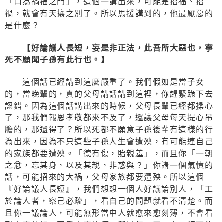
「口為禍福之門」，這個一講出來，可能是招福、招
禍，就會有天攘之別了。所以馬援講到的，他最厭惡的
是什麼？
【好論議人長短，妄是非正法，此吾所大惡也，寧
死不願聞子孫有此行也。】
這個話已經講到這麼嚴重了。我們假如是當子女
的，當晚輩的，真的父母講話講到這裡，你趕緊跪下去
認錯。因為這個話講出來的時候，父母長輩已經都操心
了，那我們報恩孝敬都來不及了，還讓父母每天提心吊
膽的，那還得了？所以死都不願意子孫後輩有這樣的行
為出來，因為不只這些子孫人生會遭殃，有可能連自己
的家族都要遭殃。「德有傷，貽親羞」，而且你「一朝
之忿，忘其身，以及其親，非惑與？」你講一個氣憤的
話，可能招來的大禍，父母家族都要遭殃。所以這個
『好論議人長短』，我們想想一個人好議論別人，「工
於論人者，察己必疏」，看自己的問題就看不清楚。而
且你一議論人，可能無形當中人就愈來愈刻薄，不會看