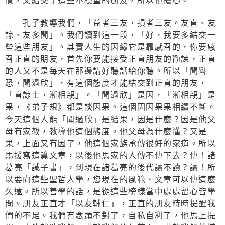
慣，又結交了這些不穩重的朋友，所以他擔心。
孔子教導我們，「益者三友，損者三友。友直、友
諒、友多聞」。我們讀到這一段，「好，我要多結交一
些這些朋友」。其實人生的因緣它是靠感召的，你要感
召正直的朋友，首先你要能接受正直朋友的勸諫，正直
的人又不是每天在那邊講好聽話給你聽。所以「聞譽
恐，聞過欣」，有這個態度才能結交到正直的朋友，
「直諒士，漸相親」。「聞過欣」是因，「漸相親」是
果，《弟子規》都是談因果。這個因因果果相續不斷。
今天這個人能「聞過欣」是結果，因是什麼？因是他父
母有家教，教導他這個態度。他父母為什麼懂？又是
果，上面又有因了，他這個家族承傳很好的家道。所以
馬援寫這篇文章，以後他馬家的人傳不傳下去？傳！諸
葛亮「誡子書」，到現在諸葛亮的後代讀不讀？讀！所
以要向這些聖哲人學，您現在的風範、文章可以傳這麼
久遠。所以善學的話，是從這些榜樣當中處處留心皆學
問。朋友正直才「以友輔仁」，正直的朋友時時提醒我
們的不足。我們有念頭不對了，自私自利了，他馬上提