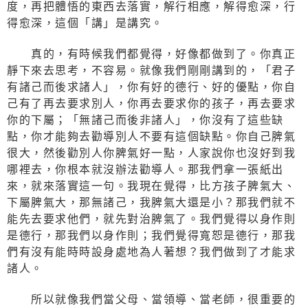
度，再把體悟的東西去落實，解行相應，解得愈深，行
得愈深，這個「講」是講究。
真的，有時候我們都覺得，好像都做到了。你真正
靜下來去思考，不容易。就像我們剛剛講到的，「君子
有諸己而後求諸人」，你有好的德行、好的優點，你自
己有了再去要求別人，你再去要求你的孩子，再去要求
你的下屬；「無諸己而後非諸人」，你沒有了這些缺
點，你才能夠去勸導別人不要有這個缺點。你自己脾氣
很大，然後勸別人你脾氣好一點，人家說你也沒好到我
哪裡去，你根本就沒辦法勸導人。那我們拿一張紙出
來，就來落實這一句。我現在覺得，比方孩子脾氣大、
下屬脾氣大，那無諸己，我脾氣大還是小？那我們就不
能先去要求他們，就先對治脾氣了。我們覺得以身作則
是德行，那我們以身作則；我們覺得寬恕是德行，那我
們有沒有能時時設身處地為人著想？我們做到了才能求
諸人。
所以就像我們當父母、當領導、當老師，很重要的