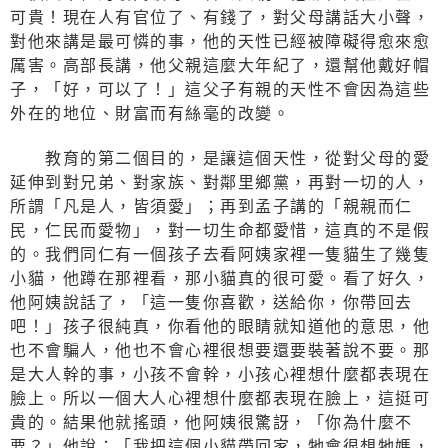
可貴！現在人有官位了、有錢了，對父母講話大小聲，
對他來講是最可憐的事，他的天性已經被障礙得愈來愈
厲害。高部長講，他父親這麼大年紀了，還幫他戴好帽
子，「好，可以了！」這父子有親的天性不會因為這些
外在的地位、財富而有絲毫的改變。
教育的第二個目的，是讓這個天性，從對父母的愛
延伸到對兄弟、對家族、對鄰里鄉黨，再對一切的人，
所謂「凡是人，皆須愛」；再到孟子講的「親親而仁
民，仁民而愛物」，對一切生命都愛惜，這真的不是假
的。我們同仁有一個孩子去看阿姨家裡一隻貓生了幾隻
小貓，他蹲在那裡看，那小貓真的很可愛。看了好久，
他阿姨說話了，「這一隻你喜歡，送給你，你帶回去
吧！」孩子很純真，你看他的眼睛就知道他的意思，他
也不會騙人，他也不會心裡很想要還要裝著說不要。那
是大人幹的事，小孩不會幹，小孩心裡想什麼都表現在
臉上。所以一個大人心裡想什麼都表現在臉上，這挺可
貴的。結果他就搖頭，他阿姨很驚訝，「你為什麼不
要？」他說：「我把這個小貓帶回家，牠會很想牠媽，