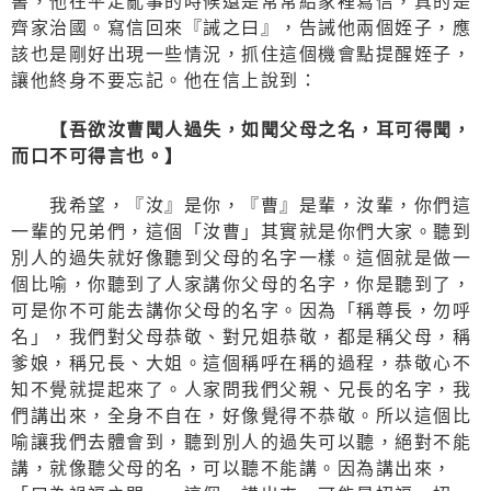
書，他在平定亂事的時候還是常常給家裡寫信，真的是
齊家治國。寫信回來『誡之曰』，告誡他兩個姪子，應
該也是剛好出現一些情況，抓住這個機會點提醒姪子，
讓他終身不要忘記。他在信上說到：
【吾欲汝曹聞人過失，如聞父母之名，耳可得聞，
而口不可得言也。】
我希望，『汝』是你，『曹』是輩，汝輩，你們這
一輩的兄弟們，這個「汝曹」其實就是你們大家。聽到
別人的過失就好像聽到父母的名字一樣。這個就是做一
個比喻，你聽到了人家講你父母的名字，你是聽到了，
可是你不可能去講你父母的名字。因為「稱尊長，勿呼
名」，我們對父母恭敬、對兄姐恭敬，都是稱父母，稱
爹娘，稱兄長、大姐。這個稱呼在稱的過程，恭敬心不
知不覺就提起來了。人家問我們父親、兄長的名字，我
們講出來，全身不自在，好像覺得不恭敬。所以這個比
喻讓我們去體會到，聽到別人的過失可以聽，絕對不能
講，就像聽父母的名，可以聽不能講。因為講出來，