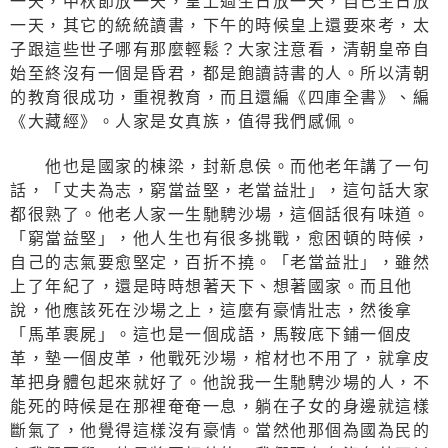
一天，中秋節放一天，皇上過生日放一天，自己生日放
一天，其它的統統讀書，下午的時候皇上還要來考，太
子跟這些世子哪有那麼輕鬆？大家注意看，清朝皇帝自
始至終沒有一個是昏君，都是飽讀詩書的人。所以清朝
的教育很成功，重視教育，而且還編《四庫全書》、編
《大藏經》。人家是女真族，值得我們感佩。
他也是國家的棟梁，封新息侯。而他老年講了一句
話，「丈夫為志，窮當益堅，老當益壯」，這句話大家
都很熟了。他老人家一生馳騁沙場，這個話很有味道。
「窮當益堅」，他人生也有很多挑戰，愈困頓的時候，
自己的志氣要愈堅定，百折不撓。「老當益壯」，雖然
上了年紀了，還是時時想著天下、想著國家。而且他
說，他應該死在沙場之上，這麼有豪情壯志，然後拿
「馬革裹屍」。這也是一個成語，馬鞍底下鋪一個皮
革，墊一個皮革，他戰死沙場，棺材也不用了，就拿皮
革把身體包起來就好了。他說我一生馳騁沙場的人，不
能死的時候是在那裡奄奄一息，躺在子女的身邊就這樣
斷氣了，他覺得這樣沒有豪情。當然他那個為國為民的