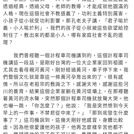
透過經典，透過父母、老師的教導，才能成就他圓滿的
人格。現在這個社會不教道義了，功利主義特別厲害，
小孩子從小就受功利影響。那孔老夫子講，「君子喻於
義，小人喻於利」，我們的孩子從小就被這些欲望給控
制住了，教出來的都是小人，哪有家庭社會不亂的道
理？
我們曾經聽一個計程車司機講到的，這個計程車司
機講這一段話，是剛好台灣的一位大企業家回到祖國，
尤其去看母親河黃河，剛好經過黃河，車子停下來。我
們整個文化就是靠這一條黃河孕育出來的了，很有感
情。所以在老祖宗的教誨之下，感謝天地，感謝這些河
川的養育。結果這個企業家躺在黃河堤壩上，在那裡聽
著黃河的流水聲，突然那個計程車司機就放聲大哭。他
也嚇一跳，「你怎麼了？」他說：「我是突然想到今天
早上的一件事，不禁悲從中來了。」「那到底發生什麼
事了？」這司機說到，這幾天剛好他感冒，身體比較
虛。因為他很愛護他的孩子，他再怎麼樣辛苦他都不