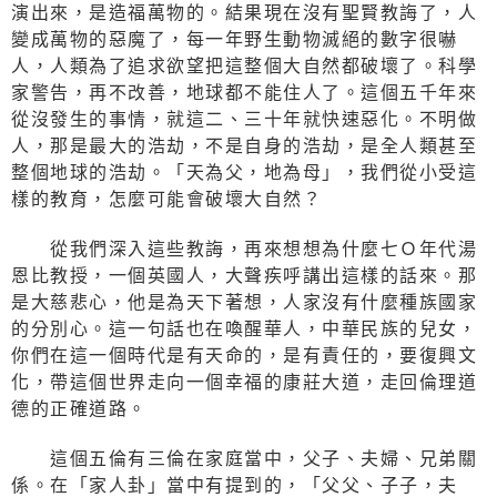
演出來，是造福萬物的。結果現在沒有聖賢教誨了，人
變成萬物的惡魔了，每一年野生動物滅絕的數字很嚇
人，人類為了追求欲望把這整個大自然都破壞了。科學
家警告，再不改善，地球都不能住人了。這個五千年來
從沒發生的事情，就這二、三十年就快速惡化。不明做
人，那是最大的浩劫，不是自身的浩劫，是全人類甚至
整個地球的浩劫。「天為父，地為母」，我們從小受這
樣的教育，怎麼可能會破壞大自然？
從我們深入這些教誨，再來想想為什麼七Ｏ年代湯
恩比教授，一個英國人，大聲疾呼講出這樣的話來。那
是大慈悲心，他是為天下著想，人家沒有什麼種族國家
的分別心。這一句話也在喚醒華人，中華民族的兒女，
你們在這一個時代是有天命的，是有責任的，要復興文
化，帶這個世界走向一個幸福的康莊大道，走回倫理道
德的正確道路。
這個五倫有三倫在家庭當中，父子、夫婦、兄弟關
係。在「家人卦」當中有提到的，「父父、子子，夫