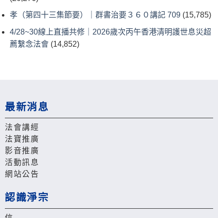
孝（第四十三集節要）｜群書治要３６０講記 709
(15,785)
4/28~30線上直播共修｜2026歲次丙午香港清明護世息災超
薦繫念法會
(14,852)
最新消息
法會講經
法寶推廣
影音推廣
活動訊息
網站公告
認識淨宗
信