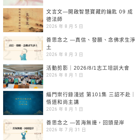
文言文—開啟智慧寶藏的鑰匙 09 成
德法師
2026 年 8 月 5 日
善思念之 —真信、發願、念佛求生淨
土
2026 年 8 月 3 日
活動剪影｜2026/8/1志工培訓大會
2026 年 8 月 1 日
緇門崇行錄淺述 第101集 三詔不赴｜
悟道和尚主講
2026 年 8 月 1 日
善思念之 —苦海無邊，回頭是岸
2026 年 7 月 31 日