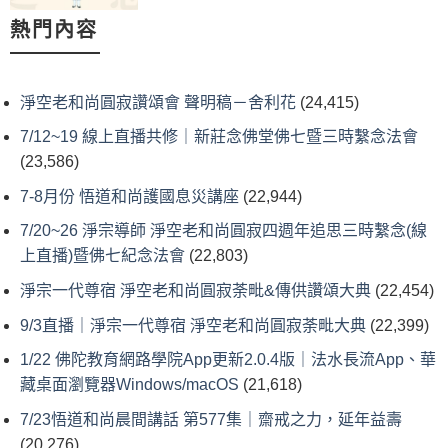
熱門內容
淨空老和尚圓寂讚頌會 聲明稿－舍利花
(24,415)
7/12~19 線上直播共修｜新莊念佛堂佛七暨三時繫念法會
(23,586)
7-8月份 悟道和尚護國息災講座
(22,944)
7/20~26 淨宗導師 淨空老和尚圓寂四週年追思三時繫念(線
上直播)暨佛七紀念法會
(22,803)
淨宗一代尊宿 淨空老和尚圓寂荼毗&傳供讚頌大典
(22,454)
9/3直播｜淨宗一代尊宿 淨空老和尚圓寂荼毗大典
(22,399)
1/22 佛陀教育網路學院App更新2.0.4版｜法水長流App、華
藏桌面瀏覽器Windows/macOS
(21,618)
7/23悟道和尚晨間講話 第577集｜齋戒之力，延年益壽
(20,276)