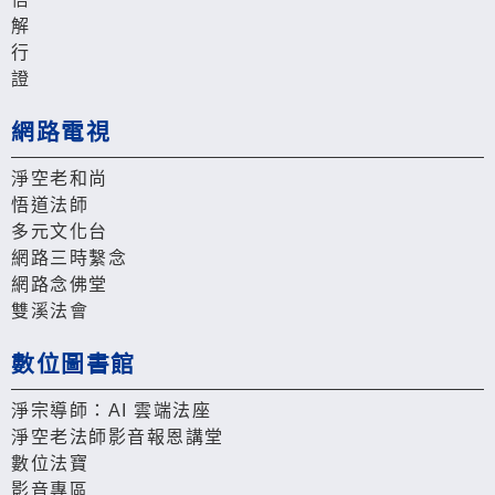
解
行
證
網路電視
淨空老和尚
悟道法師
多元文化台
網路三時繫念
網路念佛堂
雙溪法會
數位圖書館
淨宗導師：AI 雲端法座
淨空老法師影音報恩講堂
數位法寶
影音專區