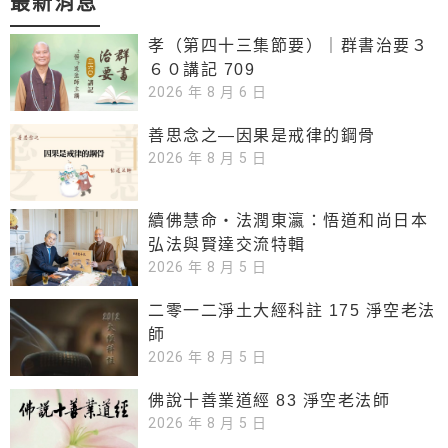
最新消息
孝（第四十三集節要）｜群書治要３
６０講記 709
2026 年 8 月 6 日
善思念之—因果是戒律的鋼骨
2026 年 8 月 5 日
續佛慧命‧法潤東瀛：悟道和尚日本
弘法與賢達交流特輯
2026 年 8 月 5 日
二零一二淨土大經科註 175 淨空老法
師
2026 年 8 月 5 日
佛說十善業道經 83 淨空老法師
2026 年 8 月 5 日