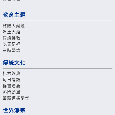
教育主題
乾隆大藏經
淨土大經
認識佛教
吃素是福
三時繫念
傳統文化
扎根經典
每日論語
群書治要
熱門動畫
華藏道德講堂
世界淨宗