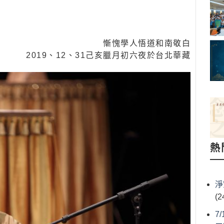
慚愧學人悟道和南敬白
2019、12、31己亥臘️月初六夜於台北華藏
熱
淨
(2
7