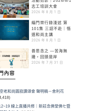
活動剪影｜2026/8/1
志工培訓大會
2026 年 8 月 1 日
緇門崇行錄淺述 第
101集 三詔不赴｜悟
道和尚主講
2026 年 8 月 1 日
善思念之 —苦海無
邊，回頭是岸
2026 年 7 月 31 日
門內容
空老和尚圓寂讚頌會 聲明稿－舍利花
4,418)
/12~19 線上直播共修｜新莊念佛堂佛七暨