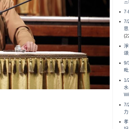
三
7
7
思
(2
淨
頌
9
毗
1
水
W
7
力
孝
記