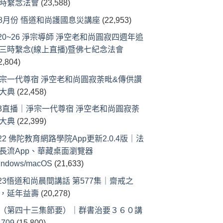
時繫念法會
(23,588)
-8月份 悟道和尚護國息災講座
(22,953)
/20~26 淨宗導師 淨空老和尚圓寂四週年追
三時繫念(線上直播)暨佛七紀念法會
2,804)
宗一代尊宿 淨空老和尚圓寂荼毗&傳供讚
大典
(22,458)
/3直播｜淨宗一代尊宿 淨空老和尚圓寂荼
大典
(22,399)
/22 佛陀教育網路學院App更新2.0.4版｜法
長流App、華藏桌面瀏覽器
indows/macOS
(21,633)
/23悟道和尚晨間講話 第577集｜齋戒之
，延年益壽
(20,278)
（第四十三集節要）｜群書治要３６０講
 709
(15,800)