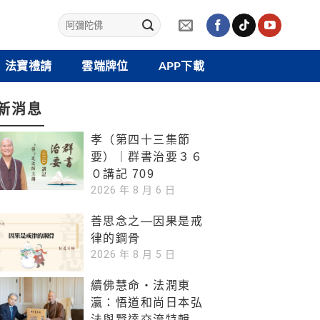
法寶禮請
雲端牌位
APP下載
新消息
孝（第四十三集節
要）｜群書治要３６
０講記 709
2026 年 8 月 6 日
善思念之—因果是戒
律的鋼骨
2026 年 8 月 5 日
續佛慧命‧法潤東
瀛：悟道和尚日本弘
法與賢達交流特輯