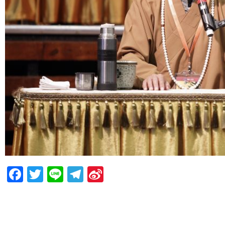
Facebook
Twitter
Line
Telegram
Sina
Weibo