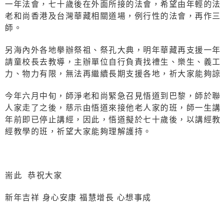
一年法會，七十歲後在外面所接的法會，希望由年輕的法
老和尚香港及台灣華藏相關道場，例行性的法會，再作三
師。
另海內外各地擧辦祭祖、祭孔大典，明年華藏再支援一年
請童校長去教導，主辦單位自行負責找禮生、樂生、義工
力、物力有限，無法再繼續長期支援各地，祈大家能夠諒
今年六月中旬，師淨老和尚緊急召見悟道到巴黎，師於聯
人家走了之後，慈示由悟道來接他老人家的班，師一生講
年前即已停止講經，因此，悟道擬於七十歲後，以講經教
經教學的班，祈望大家能夠理解護持。
耑此 恭祝大家
新年吉祥 身心安康 福慧增長 心想事成