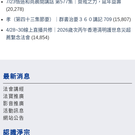
7/23悟道和尚晨間講話 第577集｜齋戒之力，延年益壽
(20,278)
孝（第四十三集節要）｜群書治要３６０講記 709
(15,807)
4/28~30線上直播共修｜2026歲次丙午香港清明護世息災超
薦繫念法會
(14,854)
最新消息
法會講經
法寶推廣
影音推廣
活動訊息
網站公告
認識淨宗