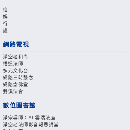
信
解
行
證
網路電視
淨空老和尚
悟道法師
多元文化台
網路三時繫念
網路念佛堂
雙溪法會
數位圖書館
淨宗導師：AI 雲端法座
淨空老法師影音報恩講堂