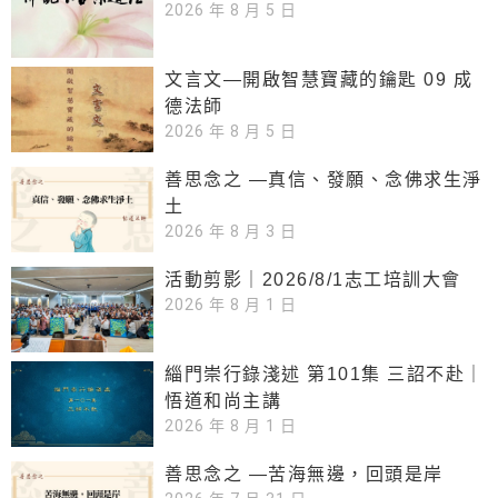
2026 年 8 月 5 日
文言文—開啟智慧寶藏的鑰匙 09 成
德法師
2026 年 8 月 5 日
善思念之 —真信、發願、念佛求生淨
土
2026 年 8 月 3 日
活動剪影｜2026/8/1志工培訓大會
2026 年 8 月 1 日
緇門崇行錄淺述 第101集 三詔不赴｜
悟道和尚主講
2026 年 8 月 1 日
善思念之 —苦海無邊，回頭是岸