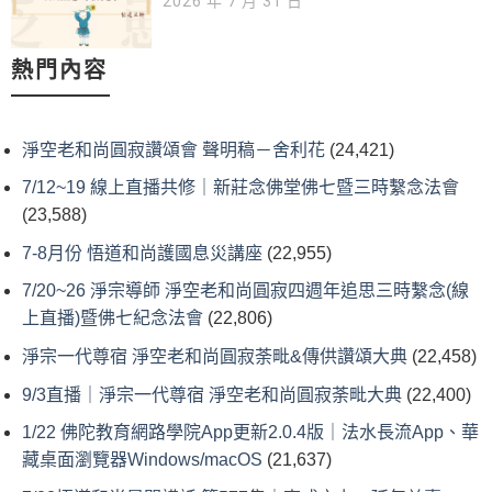
2026 年 7 月 31 日
熱門內容
淨空老和尚圓寂讚頌會 聲明稿－舍利花
(24,421)
7/12~19 線上直播共修｜新莊念佛堂佛七暨三時繫念法會
(23,588)
7-8月份 悟道和尚護國息災講座
(22,955)
7/20~26 淨宗導師 淨空老和尚圓寂四週年追思三時繫念(線
上直播)暨佛七紀念法會
(22,806)
淨宗一代尊宿 淨空老和尚圓寂荼毗&傳供讚頌大典
(22,458)
9/3直播｜淨宗一代尊宿 淨空老和尚圓寂荼毗大典
(22,400)
1/22 佛陀教育網路學院App更新2.0.4版｜法水長流App、華
藏桌面瀏覽器Windows/macOS
(21,637)