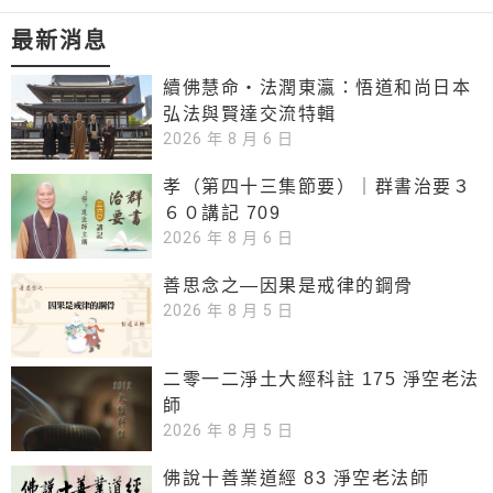
最新消息
續佛慧命‧法潤東瀛：悟道和尚日本
弘法與賢達交流特輯
2026 年 8 月 6 日
孝（第四十三集節要）｜群書治要３
６０講記 709
2026 年 8 月 6 日
善思念之—因果是戒律的鋼骨
2026 年 8 月 5 日
二零一二淨土大經科註 175 淨空老法
師
2026 年 8 月 5 日
佛說十善業道經 83 淨空老法師