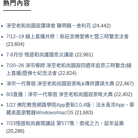
熱門內容
淨空老和尚圓寂讚頌會 聲明稿－舍利花
(24,442)
7/12~19 線上直播共修｜新莊念佛堂佛七暨三時繫念法會
(23,604)
7-8月份 悟道和尚護國息災講座
(22,981)
7/20~26 淨宗導師 淨空老和尚圓寂四週年追思三時繫念(線
上直播)暨佛七紀念法會
(22,824)
淨宗一代尊宿 淨空老和尚圓寂荼毗&傳供讚頌大典
(22,467)
9/3直播｜淨宗一代尊宿 淨空老和尚圓寂荼毗大典
(22,402)
1/22 佛陀教育網路學院App更新2.0.4版｜法水長流App、華
藏桌面瀏覽器Windows/macOS
(21,683)
7/23悟道和尚晨間講話 第577集｜齋戒之力，延年益壽
(20,286)