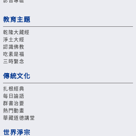
影音專區
教育主題
乾隆大藏經
淨土大經
認識佛教
吃素是福
三時繫念
傳統文化
扎根經典
每日論語
群書治要
熱門動畫
華藏道德講堂
世界淨宗