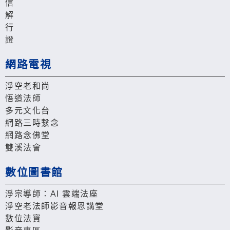
信
解
行
證
網路電視
淨空老和尚
悟道法師
多元文化台
網路三時繫念
網路念佛堂
雙溪法會
數位圖書館
淨宗導師：AI 雲端法座
淨空老法師影音報恩講堂
數位法寶