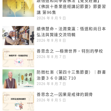
跟悟道和尚學習佛法【覺支莊嚴】
《佛說十善業道經講記節要》節要習
講 第96集
2026 年 8 月 9 日
續佛慧命‧法潤東瀛：悟道和尚日本
弘法與賢達交流特輯
2026 年 8 月 8 日
善思念之 —極樂世界，特別的學校
2026 年 8 月 7 日
防微杜漸（第四十三集節要）｜群書
治要３６０講記 710
2026 年 8 月 7 日
善思念之—因果是戒律的鋼骨
2026 年 8 月 5 日